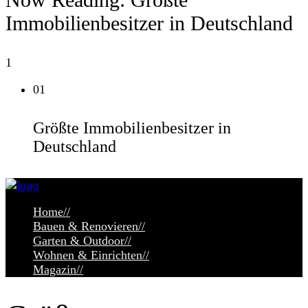
Immobilienbesitzer in Deutschland
1
01
Größte Immobilienbesitzer in
Deutschland
Home
//
Bauen & Renovieren
//
Garten & Outdoor
//
Wohnen & Einrichten
//
Magazin
//