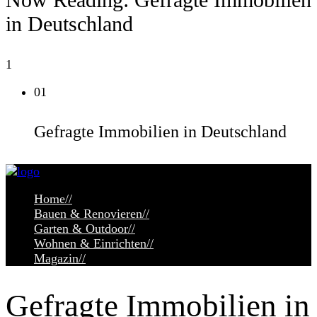
in Deutschland
1
01
Gefragte Immobilien in Deutschland
Home
//
Bauen & Renovieren
//
Garten & Outdoor
//
Wohnen & Einrichten
//
Magazin
//
Gefragte Immobilien in