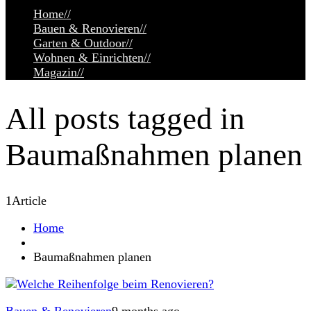
Home
//
Bauen & Renovieren
//
Garten & Outdoor
//
Wohnen & Einrichten
//
Magazin
//
All posts tagged in
Baumaßnahmen planen
1
Article
Home
Baumaßnahmen planen