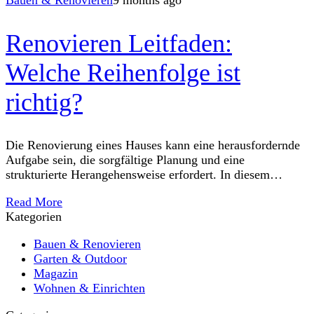
Bauen & Renovieren
9 months ago
Renovieren Leitfaden:
Welche Reihenfolge ist
richtig?
Die Renovierung eines Hauses kann eine herausfordernde
Aufgabe sein, die sorgfältige Planung und eine
strukturierte Herangehensweise erfordert. In diesem
Renovierungsleitfaden befassen wir uns mit der richtigen
Read More
Reihenfolge, die Sie bei
Kategorien
Bauen & Renovieren
Garten & Outdoor
Magazin
Wohnen & Einrichten